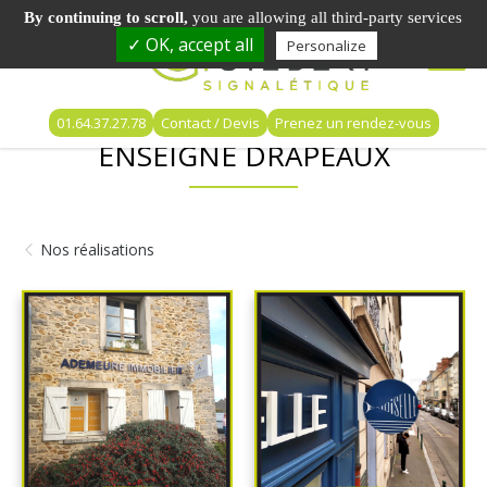
By continuing to scroll,
you are allowing all third-party services
✓ OK, accept all
Personalize
01.64.37.27.78
Contact / Devis
Prenez un rendez-vous
ENSEIGNE DRAPEAUX
Nos réalisations