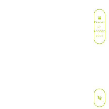
Prenez
un
rendez-
vous