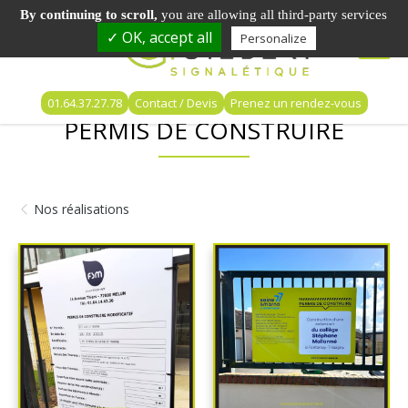
By continuing to scroll,
you are allowing all third-party services
✓ OK, accept all
Personalize
01.64.37.27.78
Contact / Devis
Prenez un rendez-vous
PERMIS DE CONSTRUIRE
Nos réalisations