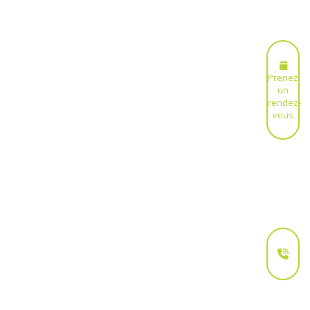
Prenez
un
rendez-
vous