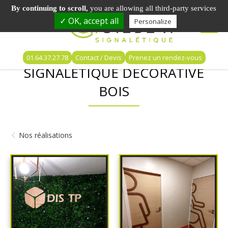
By continuing to scroll,
you are allowing all third-party services
✓ OK, accept all
Personalize
01.64.37.27.78
Contact / Devis
Prenez un rendez-vous
SIGNALETIQUE DECORATIVE
BOIS
Nos réalisations