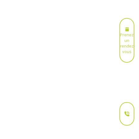
Prenez
un
rendez-
vous